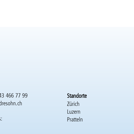
43 466 77 99
Standorte
dresohn.ch
Zürich
Luzern
s:
Pratteln