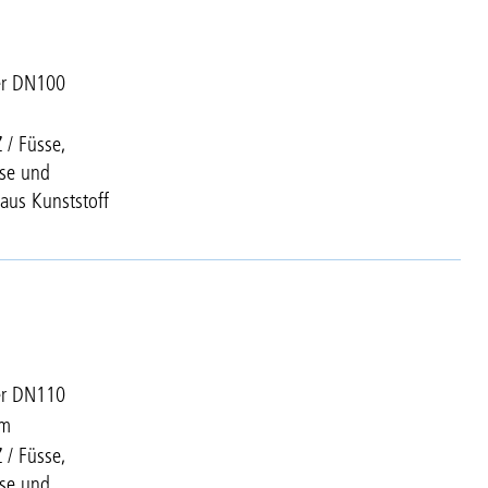
er DN100
 / Füsse,
se und
aus Kunststoff
er DN110
mm
 / Füsse,
se und