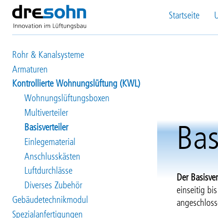
Direkt
Startseite
zum
Main
Inhalt
navigation
Rohr & Kanalsysteme
Produkte
Armaturen
Kontrollierte Wohnungslüftung (KWL)
Wohnungslüftungsboxen
Multiverteiler
Basisverteiler
Bas
Einlegematerial
Anschlusskästen
Luftdurchlässe
Der Basisver
Diverses Zubehör
einseitig bi
Gebäudetechnikmodul
angeschloss
Spezialanfertigungen