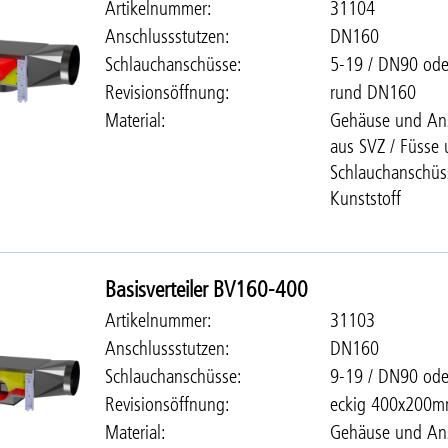
Artikelnummer
31104
Anschlussstutzen
DN160
Schlauchanschüsse
5-19 / DN90 od
Revisionsöffnung
rund DN160
Material
Gehäuse und Ans
aus SVZ / Füsse
Schlauchanschüs
Kunststoff
Basisverteiler BV160-400
Artikelnummer
31103
Anschlussstutzen
DN160
Schlauchanschüsse
9-19 / DN90 od
Revisionsöffnung
eckig 400x200
Material
Gehäuse und Ans