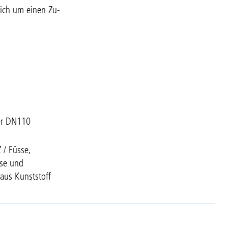
sich um einen Zu-
er DN110
 / Füsse,
se und
aus Kunststoff