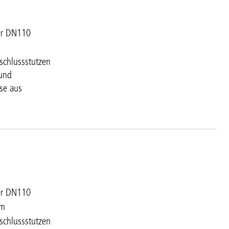
er DN110
chlussstutzen
 und
se aus
er DN110
mm
chlussstutzen