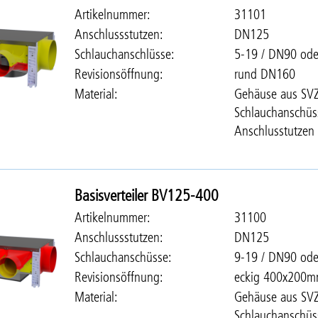
Artikelnummer
31101
Anschlussstutzen
DN125
Schlauchanschlüsse
5-19 / DN90 od
Revisionsöffnung
rund DN160
Material
Gehäuse aus SVZ
Schlauchanschüs
Anschlusstutzen 
Basisverteiler BV125-400
Artikelnummer
31100
Anschlussstutzen
DN125
Schlauchanschüsse
9-19 / DN90 od
Revisionsöffnung
eckig 400x200
Material
Gehäuse aus SVZ
Schlauchanschüs