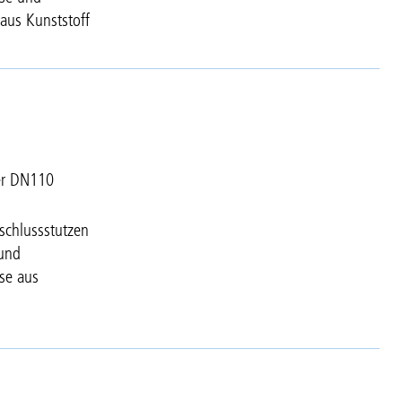
aus Kunststoff
er DN110
chlussstutzen
 und
se aus