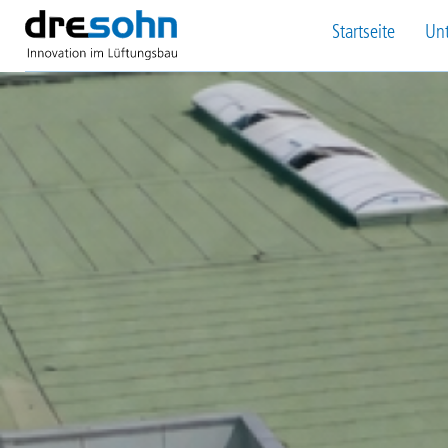
Direkt
Startseite
Un
zum
Main
Inhalt
Image
navigation